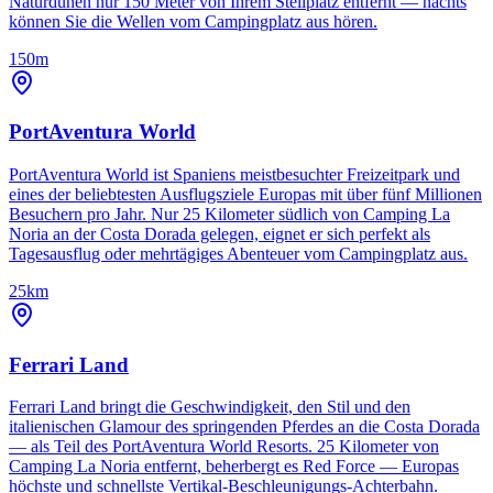
Naturdünen nur 150 Meter von Ihrem Stellplatz entfernt — nachts
können Sie die Wellen vom Campingplatz aus hören.
150m
PortAventura World
PortAventura World ist Spaniens meistbesuchter Freizeitpark und
eines der beliebtesten Ausflugsziele Europas mit über fünf Millionen
Besuchern pro Jahr. Nur 25 Kilometer südlich von Camping La
Noria an der Costa Dorada gelegen, eignet er sich perfekt als
Tagesausflug oder mehrtägiges Abenteuer vom Campingplatz aus.
25km
Ferrari Land
Ferrari Land bringt die Geschwindigkeit, den Stil und den
italienischen Glamour des springenden Pferdes an die Costa Dorada
— als Teil des PortAventura World Resorts. 25 Kilometer von
Camping La Noria entfernt, beherbergt es Red Force — Europas
höchste und schnellste Vertikal-Beschleunigungs-Achterbahn.