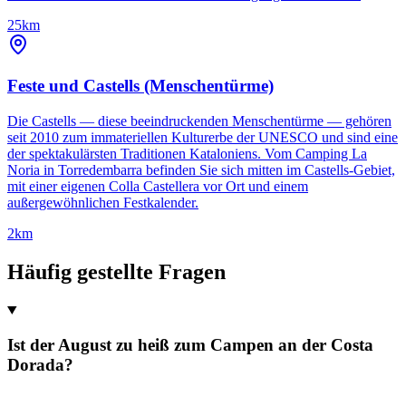
25km
Feste und Castells (Menschentürme)
Die Castells — diese beeindruckenden Menschentürme — gehören
seit 2010 zum immateriellen Kulturerbe der UNESCO und sind eine
der spektakulärsten Traditionen Kataloniens. Vom Camping La
Noria in Torredembarra befinden Sie sich mitten im Castells-Gebiet,
mit einer eigenen Colla Castellera vor Ort und einem
außergewöhnlichen Festkalender.
2km
Häufig gestellte Fragen
Ist der August zu heiß zum Campen an der Costa
Dorada?