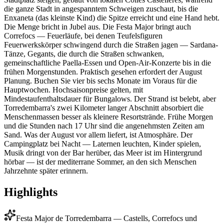
die ganze Stadt in angespanntem Schweigen zuschaut, bis die
Enxaneta (das kleinste Kind) die Spitze erreicht und eine Hand hebt.
Die Menge bricht in Jubel aus. Die Festa Major bringt auch
Correfocs — Feuerläufe, bei denen Teufelsfiguren
Feuerwerkskörper schwingend durch die Straßen jagen — Sardana-
Tänze, Gegants, die durch die Straßen schwanken,
gemeinschaftliche Paella-Essen und Open-Air-Konzerte bis in die
frühen Morgenstunden. Praktisch gesehen erfordert der August
Planung. Buchen Sie vier bis sechs Monate im Voraus für die
Hauptwochen. Hochsaisonpreise gelten, mit
Mindestaufenthaltsdauer für Bungalows. Der Strand ist belebt, aber
Torredembarra's zwei Kilometer langer Abschnitt absorbiert die
Menschenmassen besser als kleinere Resortstrände. Frühe Morgen
und die Stunden nach 17 Uhr sind die angenehmsten Zeiten am
Sand. Was der August vor allem liefert, ist Atmosphäre. Der
Campingplatz bei Nacht — Laternen leuchten, Kinder spielen,
Musik dringt von der Bar herüber, das Meer ist im Hintergrund
hörbar — ist der mediterrane Sommer, an den sich Menschen
Jahrzehnte später erinnern.
Highlights
Festa Major de Torredembarra — Castells, Correfocs und