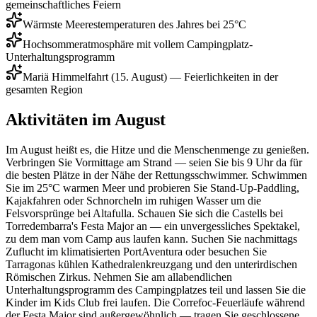
gemeinschaftliches Feiern
Wärmste Meerestemperaturen des Jahres bei 25°C
Hochsommeratmosphäre mit vollem Campingplatz-
Unterhaltungsprogramm
Mariä Himmelfahrt (15. August) — Feierlichkeiten in der
gesamten Region
Aktivitäten im August
Im August heißt es, die Hitze und die Menschenmenge zu genießen.
Verbringen Sie Vormittage am Strand — seien Sie bis 9 Uhr da für
die besten Plätze in der Nähe der Rettungsschwimmer. Schwimmen
Sie im 25°C warmen Meer und probieren Sie Stand-Up-Paddling,
Kajakfahren oder Schnorcheln im ruhigen Wasser um die
Felsvorsprünge bei Altafulla. Schauen Sie sich die Castells bei
Torredembarra's Festa Major an — ein unvergessliches Spektakel,
zu dem man vom Camp aus laufen kann. Suchen Sie nachmittags
Zuflucht im klimatisierten PortAventura oder besuchen Sie
Tarragonas kühlen Kathedralenkreuzgang und den unterirdischen
Römischen Zirkus. Nehmen Sie am allabendlichen
Unterhaltungsprogramm des Campingplatzes teil und lassen Sie die
Kinder im Kids Club frei laufen. Die Correfoc-Feuerläufe während
der Festa Major sind außergewöhnlich — tragen Sie geschlossene