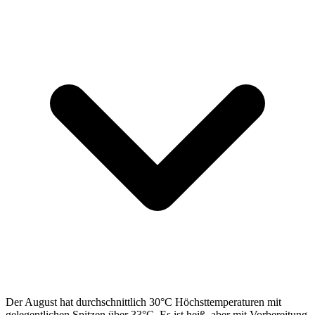
Der August hat durchschnittlich 30°C Höchsttemperaturen mit
gelegentlichen Spitzen über 33°C. Es ist heiß, aber mit Vorbereitung