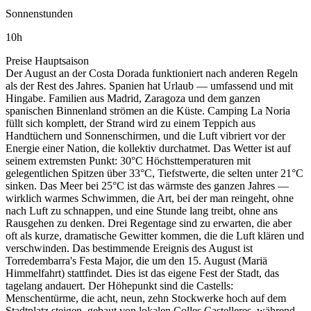
Sonnenstunden
10
h
Preise Hauptsaison
Der August an der Costa Dorada funktioniert nach anderen Regeln
als der Rest des Jahres. Spanien hat Urlaub — umfassend und mit
Hingabe. Familien aus Madrid, Zaragoza und dem ganzen
spanischen Binnenland strömen an die Küste. Camping La Noria
füllt sich komplett, der Strand wird zu einem Teppich aus
Handtüchern und Sonnenschirmen, und die Luft vibriert vor der
Energie einer Nation, die kollektiv durchatmet. Das Wetter ist auf
seinem extremsten Punkt: 30°C Höchsttemperaturen mit
gelegentlichen Spitzen über 33°C, Tiefstwerte, die selten unter 21°C
sinken. Das Meer bei 25°C ist das wärmste des ganzen Jahres —
wirklich warmes Schwimmen, die Art, bei der man reingeht, ohne
nach Luft zu schnappen, und eine Stunde lang treibt, ohne ans
Rausgehen zu denken. Drei Regentage sind zu erwarten, die aber
oft als kurze, dramatische Gewitter kommen, die die Luft klären und
verschwinden. Das bestimmende Ereignis des August ist
Torredembarra's Festa Major, die um den 15. August (Mariä
Himmelfahrt) stattfindet. Dies ist das eigene Fest der Stadt, das
tagelang andauert. Der Höhepunkt sind die Castells:
Menschentürme, die acht, neun, zehn Stockwerke hoch auf dem
Stadtplatz steigen, gebaut von lokalen Colles Castelleres, während