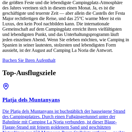
die größten Feste und die lebendigste Campingplatz-Atmosphäre
des Jahres vereinen sich in diesem einen Monat. Ja, es ist die
geschäftigste und teuerste Zeit — aber allein die Castells der Festa
Major rechtfertigen die Reise, und das 25°C warme Meer ist ein
Luxus, den kein Pool nachbilden kann. Die internationale
Gemeinschaft auf dem Campingplatz erreicht ihren vielfältigsten
und lebendigsten Punkt, und das Unterhaltungsprogramm läuft
jeden einzelnen Abend. Wenn Sie erleben möchten, wie Camping in
Spanien in seiner lautesten, stolzesten und lebendigsten Form
aussieht, ist der August auf Camping La Noria die Antwort.
Buchen Sie Ihren Aufenthalt
Top-Ausflugsziele
Platja dels Muntanyans
Die Platja dels Muntanyans ist buchstäblich der hauseigene Strand
des Campingplatzes. Durch einen Fußgängertunnel unter der
Bahnlinie mit Camping La Noria verbunden, ist dieser Blaue-
Flagge-Strand mit feinem goldenem Sand und geschützten