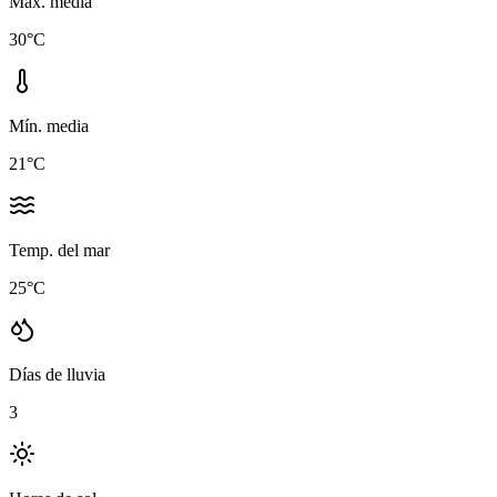
Máx. media
30
°C
Mín. media
21
°C
Temp. del mar
25
°C
Días de lluvia
3