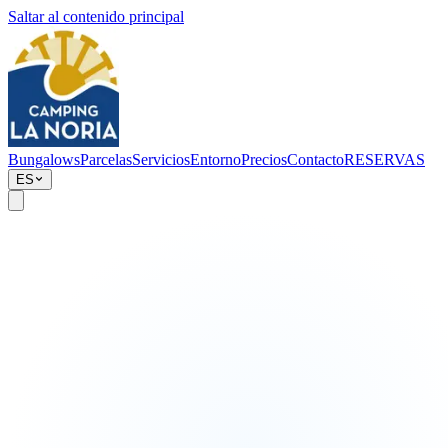
Saltar al contenido principal
Bungalows
Parcelas
Servicios
Entorno
Precios
Contacto
RESERVAS
ES