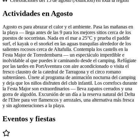
Celebraciones del 15 de agosto (Asunción) en toda la región
Actividades en Agosto
Agosto es para abrazar el calor y el ambiente. Pasa las mañanas en
la playa — llega antes de las 9 para los mejores sitios cerca de los
puestos de socorristas. Nada en el mar a 25°C y prueba el paddle
surf, el kayak o el snorkel en las aguas tranquilas alrededor de los
salientes rocosos cerca de Altafulla. Contempla los castells en la
Festa Major de Torredembarra — un espectáculo imperdible e
inolvidable al que puedes ir caminando desde el camping. Refúgiate
por las tardes en PortAventura con aire acondicionado o visita el
fresco claustro de la catedral de Tarragona y el circo romano
subterráneo. Únete al programa de animación nocturna del camping
y deja que los niños disfruten del club infantil. Los correfocs durante
la Festa Major son extraordinarios — lleva zapatos cerrados y una
gorra de algodón. Excursión de un día a la reserva natural del Delta
de l'Ebre para ver flamencos y arrozales, una alternativa más fresca
y sin aglomeraciones a la playa.
Eventos y fiestas