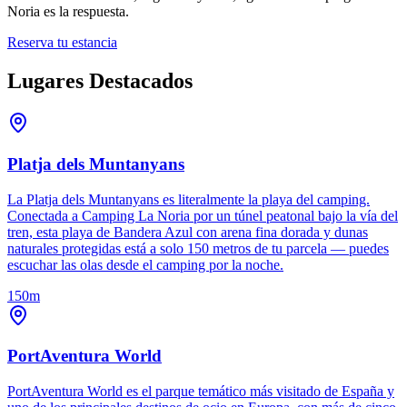
Noria es la respuesta.
Reserva tu estancia
Lugares Destacados
Platja dels Muntanyans
La Platja dels Muntanyans es literalmente la playa del camping.
Conectada a Camping La Noria por un túnel peatonal bajo la vía del
tren, esta playa de Bandera Azul con arena fina dorada y dunas
naturales protegidas está a solo 150 metros de tu parcela — puedes
escuchar las olas desde el camping por la noche.
150m
PortAventura World
PortAventura World es el parque temático más visitado de España y