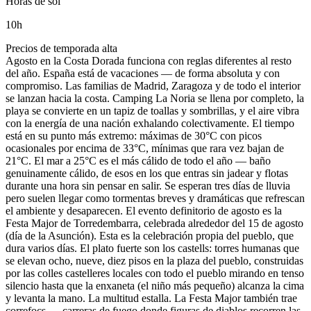
Horas de sol
10
h
Precios de temporada alta
Agosto en la Costa Dorada funciona con reglas diferentes al resto
del año. España está de vacaciones — de forma absoluta y con
compromiso. Las familias de Madrid, Zaragoza y de todo el interior
se lanzan hacia la costa. Camping La Noria se llena por completo, la
playa se convierte en un tapiz de toallas y sombrillas, y el aire vibra
con la energía de una nación exhalando colectivamente. El tiempo
está en su punto más extremo: máximas de 30°C con picos
ocasionales por encima de 33°C, mínimas que rara vez bajan de
21°C. El mar a 25°C es el más cálido de todo el año — baño
genuinamente cálido, de esos en los que entras sin jadear y flotas
durante una hora sin pensar en salir. Se esperan tres días de lluvia
pero suelen llegar como tormentas breves y dramáticas que refrescan
el ambiente y desaparecen. El evento definitorio de agosto es la
Festa Major de Torredembarra, celebrada alrededor del 15 de agosto
(día de la Asunción). Esta es la celebración propia del pueblo, que
dura varios días. El plato fuerte son los castells: torres humanas que
se elevan ocho, nueve, diez pisos en la plaza del pueblo, construidas
por las colles castelleres locales con todo el pueblo mirando en tenso
silencio hasta que la enxaneta (el niño más pequeño) alcanza la cima
y levanta la mano. La multitud estalla. La Festa Major también trae
correfocs — carreras de fuego donde figuras de diablos recorren las