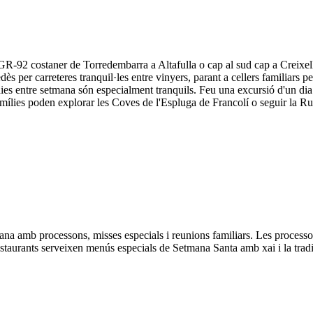
 GR-92 costaner de Torredembarra a Altafulla o cap al sud cap a Creixell —
dès per carreteres tranquil·les entre vinyers, parant a cellers familiars
es entre setmana són especialment tranquils. Feu una excursió d'un dia a 
amílies poden explorar les Coves de l'Espluga de Francolí o seguir la Rut
mana amb processons, misses especials i reunions familiars. Les process
estaurants serveixen menús especials de Setmana Santa amb xai i la tra