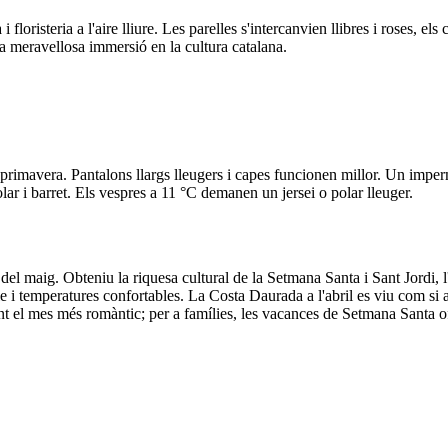
loristeria a l'aire lliure. Les parelles s'intercanvien llibres i roses, el
na meravellosa immersió en la cultura catalana.
e primavera. Pantalons llargs lleugers i capes funcionen millor. Un imper
ar i barret. Els vespres a 11 °C demanen un jersei o polar lleuger.
a del maig. Obteniu la riquesa cultural de la Setmana Santa i Sant Jordi, l
 i temperatures confortables. La Costa Daurada a l'abril es viu com si act
ment el mes més romàntic; per a famílies, les vacances de Setmana Santa o