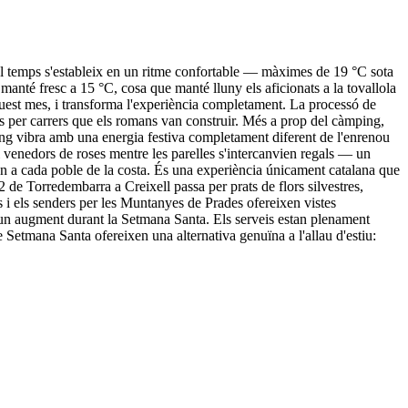
. El temps s'estableix en un ritme confortable — màximes de 19 °C sota
s manté fresc a 15 °C, cosa que manté lluny els aficionats a la tovallola
aquest mes, i transforma l'experiència completament. La processó de
 per carrers que els romans van construir. Més a prop del càmping,
ing vibra amb una energia festiva completament diferent de l'enrenou
s i venedors de roses mentre les parelles s'intercanvien regals — un
estén a cada poble de la costa. És una experiència únicament catalana que
2 de Torredembarra a Creixell passa per prats de flors silvestres,
s i els senders per les Muntanyes de Prades ofereixen vistes
b un augment durant la Setmana Santa. Els serveis estan plenament
 Setmana Santa ofereixen una alternativa genuïna a l'allau d'estiu: