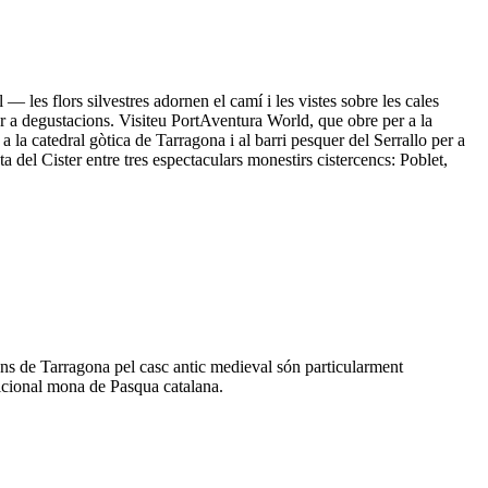
 les flors silvestres adornen el camí i les vistes sobre les cales
 per a degustacions. Visiteu PortAventura World, que obre per a la
la catedral gòtica de Tarragona i al barri pesquer del Serrallo per a
a del Cister entre tres espectaculars monestirs cistercencs: Poblet,
ons de Tarragona pel casc antic medieval són particularment
dicional mona de Pasqua catalana.