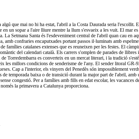
lgú que mai no hi ha estat, l'abril a la Costa Daurada seria l'escollit
se en un sopar a l'aire lliure mentre la llum s'esvaeix a les vuit. El mar e
ina. La Setmana Santa és l'esdeveniment central de l'abril quan cau en 
, amb confraries encaputxades portant passos il·luminats amb espelmes
 de famílies catalanes extenses que es reuneixen per les festes. El càmp
s romàntic del calendari català. Els carrers s'omplen de parades de llibre
ell de Torredembarra es converteix en un mercat literari, i la tradició s'
reix les millors condicions de senderisme de l'any. El sender litoral GR-9
ueses. Cap a l'interior, els vinyers del Penedès són impossiblement verd
es de temporada baixa o de transició durant la major part de l'abril, am
nse congestió. Per a famílies amb fills en edat escolar, les vacances de
que només la primavera a Catalunya proporciona.
a