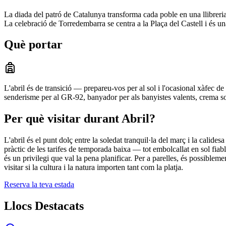
La diada del patró de Catalunya transforma cada poble en una llibreria i f
La celebració de Torredembarra se centra a la Plaça del Castell i és u
Què portar
L'abril és de transició — prepareu-vos per al sol i l'ocasional xàfec d
senderisme per al GR-92, banyador per als banyistes valents, crema sol
Per què visitar durant Abril?
L'abril és el punt dolç entre la soledat tranquil·la del març i la calides
pràctic de les tarifes de temporada baixa — tot embolcallat en sol fiable
és un privilegi que val la pena planificar. Per a parelles, és possible
visitar si la cultura i la natura importen tant com la platja.
Reserva la teva estada
Llocs Destacats