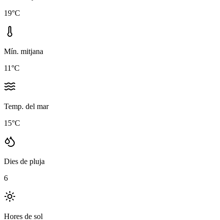
19
°C
Mín. mitjana
11
°C
Temp. del mar
15
°C
Dies de pluja
6
Hores de sol