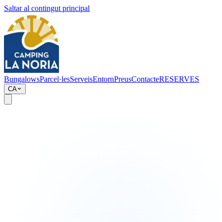
Saltar al contingut principal
Bungalows
Parcel·les
Serveis
Entorn
Preus
Contacte
RESERVES
CA