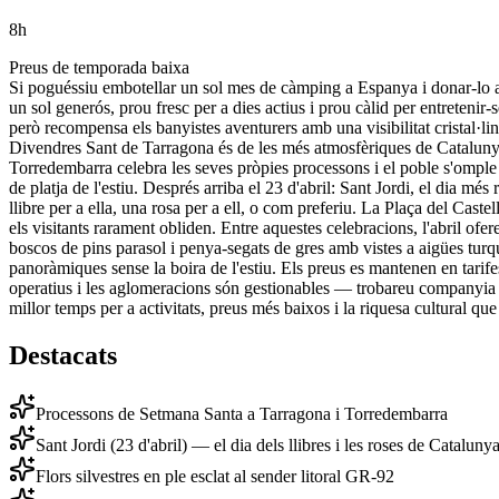
8
h
Preus de temporada baixa
Si poguéssiu embotellar un sol mes de càmping a Espanya i donar-lo a a
un sol generós, prou fresc per a dies actius i prou càlid per entretenir-
però recompensa els banyistes aventurers amb una visibilitat cristal·l
Divendres Sant de Tarragona és de les més atmosfèriques de Catalunya
Torredembarra celebra les seves pròpies processons i el poble s'omple
de platja de l'estiu. Després arriba el 23 d'abril: Sant Jordi, el dia mé
llibre per a ella, una rosa per a ell, o com preferiu. La Plaça del Cast
els visitants rarament obliden. Entre aquestes celebracions, l'abril ofe
boscos de pins parasol i penya-segats de gres amb vistes a aigües turq
panoràmiques sense la boira de l'estiu. Els preus es mantenen en tarif
operatius i les aglomeracions són gestionables — trobareu companyia se
millor temps per a activitats, preus més baixos i la riquesa cultural 
Destacats
Processons de Setmana Santa a Tarragona i Torredembarra
Sant Jordi (23 d'abril) — el dia dels llibres i les roses de Cataluny
Flors silvestres en ple esclat al sender litoral GR-92