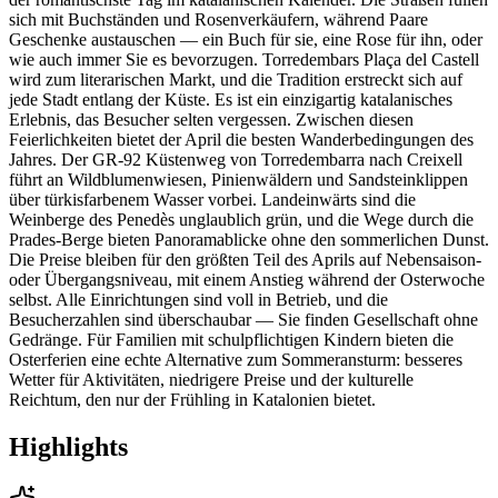
sich mit Buchständen und Rosenverkäufern, während Paare
Geschenke austauschen — ein Buch für sie, eine Rose für ihn, oder
wie auch immer Sie es bevorzugen. Torredembars Plaça del Castell
wird zum literarischen Markt, und die Tradition erstreckt sich auf
jede Stadt entlang der Küste. Es ist ein einzigartig katalanisches
Erlebnis, das Besucher selten vergessen. Zwischen diesen
Feierlichkeiten bietet der April die besten Wanderbedingungen des
Jahres. Der GR-92 Küstenweg von Torredembarra nach Creixell
führt an Wildblumenwiesen, Pinienwäldern und Sandsteinklippen
über türkisfarbenem Wasser vorbei. Landeinwärts sind die
Weinberge des Penedès unglaublich grün, und die Wege durch die
Prades-Berge bieten Panoramablicke ohne den sommerlichen Dunst.
Die Preise bleiben für den größten Teil des Aprils auf Nebensaison-
oder Übergangsniveau, mit einem Anstieg während der Osterwoche
selbst. Alle Einrichtungen sind voll in Betrieb, und die
Besucherzahlen sind überschaubar — Sie finden Gesellschaft ohne
Gedränge. Für Familien mit schulpflichtigen Kindern bieten die
Osterferien eine echte Alternative zum Sommeransturm: besseres
Wetter für Aktivitäten, niedrigere Preise und der kulturelle
Reichtum, den nur der Frühling in Katalonien bietet.
Highlights