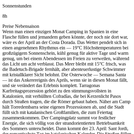
Sonnenstunden
8
h
Preise Nebensaison
Wenn man einen einzigen Monat Camping in Spanien in eine
Flasche füllen und jemandem geben könnte, der noch nie dort war,
wäre es der April an der Costa Dorada. Das Wetter pendelt sich in
einen angenehmen Rhythmus ein — 19°C Höchsttemperaturen bei
großzügigem Sonnenschein, kühl genug für aktive Tage und warm
genug, um bei einem Abendessen im Freien zu verweilen, während
das Licht um acht verblasst. Das Meer bleibt mit 15°C frisch, was
die Badetuch-Brigade fernhält, aber abenteuerlustige Schwimmer
mit kristallklarer Sicht belohnt. Die Osterwoche — Semana Santa
— ist das Ankerereignis des Aprils, wenn sie in diesen Monat fällt,
und sie verändert das Erlebnis komplett. Tarragonas
Karfreitagsprozession gehört zu den stimmungsvollsten in
Katalonien, mit verhüllten Cofradías, die bei Kerzenlicht Pasos
durch Straßen tragen, die die Römer gebaut haben. Näher am Camp
hält Torredembarra seine eigenen Prozessionen ab, und die Stadt
füllt sich mit katalanischen Großfamilien, die zum Feiertag
zusammenkommen. Der Campingplatz summt vor festlicher
Energie, die sich völlig von der strandorientierten Betriebsamkeit
des Sommers unterscheidet. Dann kommt der 23. April: Sant Jordi,
der romantischste Tag im katalanischen Kalender. Die Straßen füllen