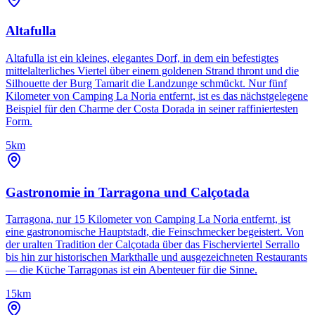
Altafulla
Altafulla ist ein kleines, elegantes Dorf, in dem ein befestigtes
mittelalterliches Viertel über einem goldenen Strand thront und die
Silhouette der Burg Tamarit die Landzunge schmückt. Nur fünf
Kilometer von Camping La Noria entfernt, ist es das nächstgelegene
Beispiel für den Charme der Costa Dorada in seiner raffiniertesten
Form.
5km
Gastronomie in Tarragona und Calçotada
Tarragona, nur 15 Kilometer von Camping La Noria entfernt, ist
eine gastronomische Hauptstadt, die Feinschmecker begeistert. Von
der uralten Tradition der Calçotada über das Fischerviertel Serrallo
bis hin zur historischen Markthalle und ausgezeichneten Restaurants
— die Küche Tarragonas ist ein Abenteuer für die Sinne.
15km