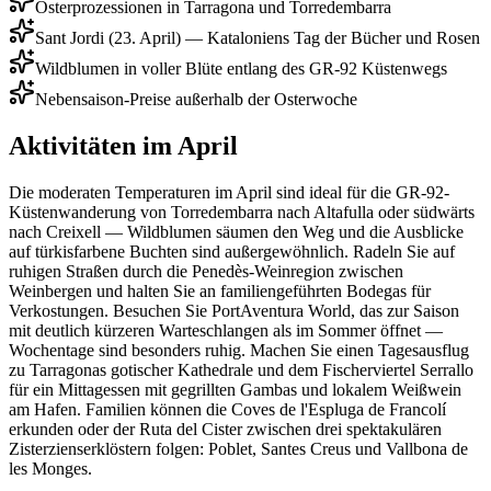
Osterprozessionen in Tarragona und Torredembarra
Sant Jordi (23. April) — Kataloniens Tag der Bücher und Rosen
Wildblumen in voller Blüte entlang des GR-92 Küstenwegs
Nebensaison-Preise außerhalb der Osterwoche
Aktivitäten im April
Die moderaten Temperaturen im April sind ideal für die GR-92-
Küstenwanderung von Torredembarra nach Altafulla oder südwärts
nach Creixell — Wildblumen säumen den Weg und die Ausblicke
auf türkisfarbene Buchten sind außergewöhnlich. Radeln Sie auf
ruhigen Straßen durch die Penedès-Weinregion zwischen
Weinbergen und halten Sie an familiengeführten Bodegas für
Verkostungen. Besuchen Sie PortAventura World, das zur Saison
mit deutlich kürzeren Warteschlangen als im Sommer öffnet —
Wochentage sind besonders ruhig. Machen Sie einen Tagesausflug
zu Tarragonas gotischer Kathedrale und dem Fischerviertel Serrallo
für ein Mittagessen mit gegrillten Gambas und lokalem Weißwein
am Hafen. Familien können die Coves de l'Espluga de Francolí
erkunden oder der Ruta del Cister zwischen drei spektakulären
Zisterzienserklöstern folgen: Poblet, Santes Creus und Vallbona de
les Monges.