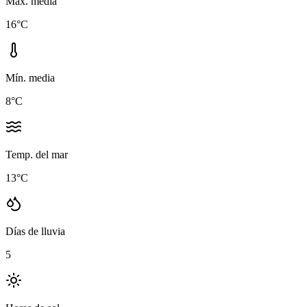
Máx. media
16
°C
Mín. media
8
°C
Temp. del mar
13
°C
Días de lluvia
5