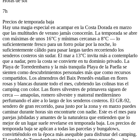
Horas de sol
7
h
Precios de temporada baja
Hay una magia especial en acampar en la Costa Dorada en marzo
que las multitudes de verano jamás conocerán. La temporada se abre
con máximas de unos 16°C y mínimas cercanas a 8°C — lo
suficientemente fresco para un forro polar por la noche, lo
suficientemente cálido para pasar largas tardes recorriendo los
senderos costeros sin sudar. El mar a 13°C invita más a contemplarlo
que a nadar, pero la costa se convierte en tu dominio privado. La
Playa de Torredembarra y la más tranquila Playa de la Paella se
sienten como descubrimientos personales más que como recursos
compartidos. Los almendros del Baix Penedès estallan en flores
rosas y blancas durante todo el mes, cubriendo las colinas tras el
camping con color. Las flores silvestres de primavera siguen de
cerca — amapolas, romero silvestre y matorral mediterráneo
perfumando el aire a lo largo de los senderos costeros. El GR-92,
sendero de gran recorrido, pasa justo por la zona y en marzo puedes
caminar durante horas sin encontrarte con nadie. Este es el mes para
parejas jubiladas y amantes de la naturaleza que entienden que lo
mejor de un lugar suele revelarse en temporada baja. Los precios de
temporada baja se aplican a todas las parcelas y bungalows,
convirtiéndolo en la época más asequible para disfrutar del camping.
El pueblo de Torredembarra funciona a un ritmo pausado — los