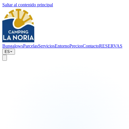
Saltar al contenido principal
Bungalows
Parcelas
Servicios
Entorno
Precios
Contacto
RESERVAS
ES