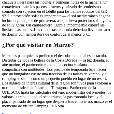
chaqueta ligera para las noches y primeras horas de la mañana, un
cortavientos para los paseos costeros y calzado de senderismo
cómodo con sujeción en el tobillo para los tramos rocosos del GR-
92. La protección solar es importante — el sol mediterráneo engaña
incluso a principios de primavera, así que lleva protector solar, gafas
de sol y gorra. Un chubasquero ligero e impermeable cubrirá las
lluvias ocasionales. Los campistas en tienda deberían llevar un saco
de dormir con temperatura de confort de al menos 5°C.
¿Por qué visitar en Marzo?
Marzo es para quienes prefieren el descubrimiento al espectáculo.
Disfrutas de toda la belleza de la Costa Dorada — la luz dorada, el
aire marino, el patrimonio romano, la cocina catalana — sin
compartirla con multitudes. Los precios de temporada baja hacen
que un bungalow cueste una fracción de las tarifas de verano, y el
camping se siente como un pequeño pueblo en lugar de un resort.
Los lugares de interés cultural de la región son tuyos para explorar a
tu ritmo, desde el anfiteatro de Tarragona, Patrimonio de la
UNESCO, hasta las catedrales del vino modernistas del Penedès. Si
valoras la tranquilidad, el senderismo, la gastronomía local y el
placer pausado de un lugar que despierta tras el invierno, marzo es el
momento de visitar Camping La Noria.