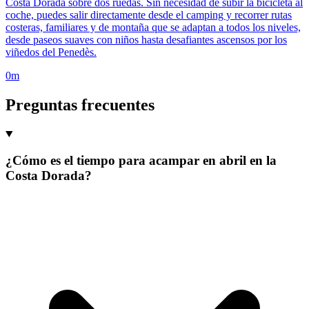
Costa Dorada sobre dos ruedas. Sin necesidad de subir la bicicleta al
coche, puedes salir directamente desde el camping y recorrer rutas
costeras, familiares y de montaña que se adaptan a todos los niveles,
desde paseos suaves con niños hasta desafiantes ascensos por los
viñedos del Penedès.
0m
Preguntas frecuentes
¿Cómo es el tiempo para acampar en abril en la
Costa Dorada?