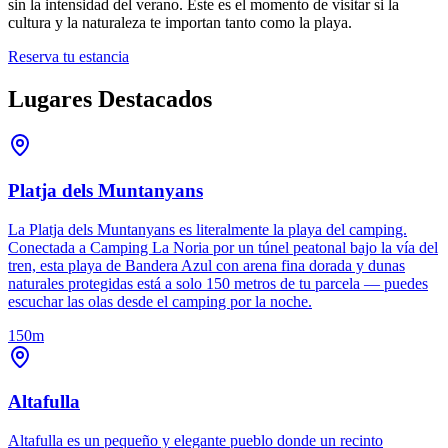
sin la intensidad del verano. Este es el momento de visitar si la
cultura y la naturaleza te importan tanto como la playa.
Reserva tu estancia
Lugares Destacados
Platja dels Muntanyans
La Platja dels Muntanyans es literalmente la playa del camping.
Conectada a Camping La Noria por un túnel peatonal bajo la vía del
tren, esta playa de Bandera Azul con arena fina dorada y dunas
naturales protegidas está a solo 150 metros de tu parcela — puedes
escuchar las olas desde el camping por la noche.
150m
Altafulla
Altafulla es un pequeño y elegante pueblo donde un recinto