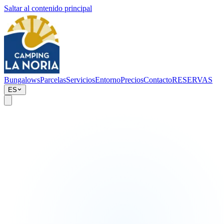
Saltar al contenido principal
Bungalows
Parcelas
Servicios
Entorno
Precios
Contacto
RESERVAS
ES