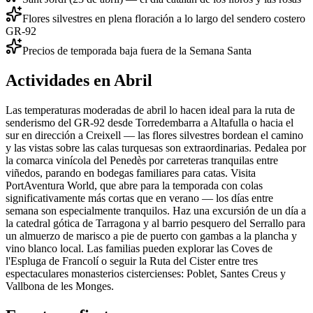
Flores silvestres en plena floración a lo largo del sendero costero
GR-92
Precios de temporada baja fuera de la Semana Santa
Actividades en Abril
Las temperaturas moderadas de abril lo hacen ideal para la ruta de
senderismo del GR-92 desde Torredembarra a Altafulla o hacia el
sur en dirección a Creixell — las flores silvestres bordean el camino
y las vistas sobre las calas turquesas son extraordinarias. Pedalea por
la comarca vinícola del Penedès por carreteras tranquilas entre
viñedos, parando en bodegas familiares para catas. Visita
PortAventura World, que abre para la temporada con colas
significativamente más cortas que en verano — los días entre
semana son especialmente tranquilos. Haz una excursión de un día a
la catedral gótica de Tarragona y al barrio pesquero del Serrallo para
un almuerzo de marisco a pie de puerto con gambas a la plancha y
vino blanco local. Las familias pueden explorar las Coves de
l'Espluga de Francolí o seguir la Ruta del Cister entre tres
espectaculares monasterios cistercienses: Poblet, Santes Creus y
Vallbona de les Monges.