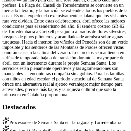
prefiera. La Plaça del Castell de Torredembarra se convierte en un
mercado literario, y la tradición se extiende a todos los pueblos de la
costa. Es una experiencia exclusivamente catalana que los visitantes
rara vez olvidan. Entre estas celebraciones, abril ofrece las mejores
condiciones para el senderismo del año. El sendero costero GR-92
de Torredembarra a Creixell pasa junto a prados de flores silvestres,
bosques de pinos piñoneros y acantilados de arenisca sobre aguas
turquesas. Hacia el interior, los viñedos del Penedès son de un verde
imposible y los senderos de las Montañas de Prades ofrecen vistas
panorámicas sin la calima del verano. Los precios se mantienen en
tarifas de temporada baja o de transición durante la mayor parte de
abril, con un incremento durante la propia Semana Santa. Los
servicios están plenamente operativos y las aglomeraciones son
manejables — encontrarás compañía sin agobios. Para las familias
con niños en edad escolar, el periodo vacacional de Semana Santa
ofrece una alternativa real al ajetreo veraniego: mejor tiempo para
actividades, precios más bajos y la riqueza cultural que solo la
primavera en Cataluña proporciona.
Destacados
Procesiones de Semana Santa en Tarragona y Torredembarra
Sant Jordi (23 de abril) — el día catalán de los libros y las rosas