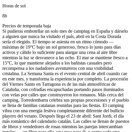
Horas de sol
8
h
Precios de temporada baja
Si pudieras embotellar un solo mes de camping en España y dárselo
a alguien que nunca ha visitado el país, abril en la Costa Dorada
sería el elegido. El tiempo se asienta en un ritmo cómodo —
máximas de 19°C bajo un sol generoso, fresco lo justo para días
activos y cálido lo suficiente para alargar una cena al aire libre
mientras la luz se desvanece a las ocho. El mar se mantiene fresco a
15°C, lo que mantiene alejados a los bañistas casuales pero
recompensa a los nadadores aventureros con una visibilidad
cristalina. La Semana Santa es el evento central de abril cuando cae
en este mes, y transforma la experiencia por completo. La procesión
del Viernes Santo en Tarragona es de las más atmosféricas de
Cataluña, con cofradías encapuchadas portando pasos iluminados
con velas por calles que construyeron los romanos. Más cerca del
camping, Torredembarra celebra sus propias procesiones y el pueblo
se llena de familias catalanas reunidas para las fiestas. El camping
vibra con una energía festiva completamente diferente del bullicio
playero del verano. Después llega el 23 de abril: Sant Jordi, el día
más romántico del calendario catalán. Las calles se llenan de puestos
de libros y vendedores de rosas mientras las parejas intercambian
regalos — un libro para ella, una rosa para él, o como cada uno