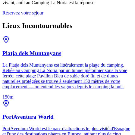
vivant, août au Camping La Noria est la réponse.
Réservez votre séjour
Lieux Incontournables
Platja dels Muntanyans
La Platja dels Muntanyans est littéralement la plage du camping.
Reliée au Camping La Noria par un tunnel piétonnier sous la voie
ferrée, cette plage Pavillon Bleu de sable doré fin et de dunes
naturelles protégées se trouve à seulement 150 mètres de votre
emplacement — on entend les vagues depuis le camping la nuit.
150m
PortAventura World
PortAventura World est le parc d'attractions le plus visité d'Espagne
et l'une des destinations phares en Europe, attirant plus de cinq