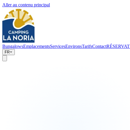
Aller au contenu principal
Bungalows
Emplacements
Services
Environs
Tarifs
Contact
RÉSERVAT
FR