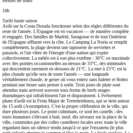
Heures de soleil
10
h
Tarifs haute saison
Août sur la Costa Dorada fonctionne selon des règles différentes du
reste de l'année. L'Espagne est en vacances — de manière complète
et engagée. Des familles de Madrid, Saragosse et de tout l'intérieur
de l'Espagne affluent vers la côte. Le Camping La Noria se remplit
complètement, la plage devient une tapisserie de serviettes et
parasols, et l'air vibre de l'énergie d'une nation qui expire
collectivement. La météo est à son plus extrême : 30°C en maximale
avec des pointes occasionnelles au-dessus de 33°C, des minimales
qui descendent rarement en dessous de 21°C. La mer à 25°C est la
plus chaude qu'elle sera de toute l'année — une baignade
véritablement chaude, le genre où vous entrez sans haleter et flottez
pendant une heure sans penser à sortir. Trois jours de pluie sont
attendus mais arrivent souvent sous forme de brefs orages
dramatiques qui rafraîchissent l'air et disparaissent. L'événement
phare d'août est la Festa Major de Torredembarra, qui se tient autour
du 15 août (Assomption). C'est la propre célébration de la ville, qui
dure plusieurs jours. Le point culminant, ce sont les castells : des
tours humaines s'élevant à huit, neuf, dix niveaux sur la place de la
ville, construites par des colles castelleres locales avec toute la ville
regardant dans un silence tendu jusqu'à ce que l'enxaneta (le plus
petit enfant) atteigne le sommet et lève la main. La foule explose. La