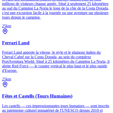
millions de visiteurs chaque année. Situé à seulement 25 kilomètres
au sud du Camping La Noria le long de la côte de la Costa Dorada,
c'est une excursion facile à la journée ou une aventure sur plusieurs
jours depuis le camping.
25km
Ferrari Land
Ferrari Land apporte la vitesse, le style et le glamour italien du
Cheval Cabré sur la Costa Dorada, au sein du complexe
PortAventura World. Situé à 25 kilomètres du Camping La Noria, il
abrite Red Force — le coaster vertical le plus haut et le plus rapide
d'Europe.
25km
Fêtes et Castells (Tours Humaines)
Les castells — ces impressionnantes tours humaines — sont inscrits
au patrimoine culturel immatériel de l'UNESCO depuis 2010 et