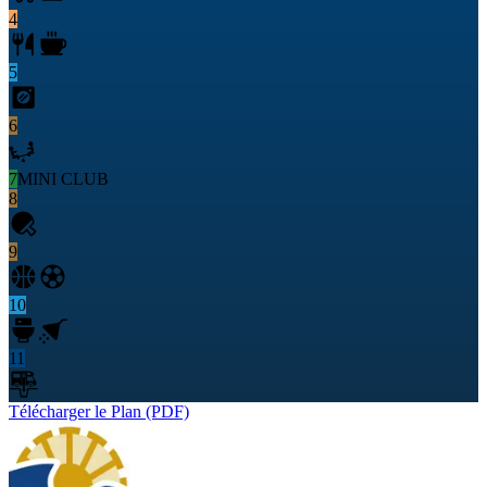
4
5
6
7
MINI CLUB
8
9
10
11
Télécharger le Plan (PDF)