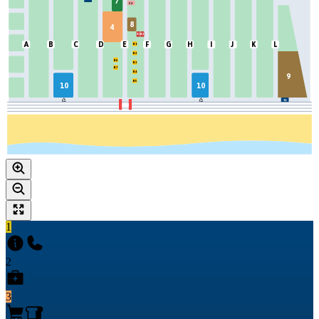
7
C2
8
4
X1
X2
A
B
C
D
E
F
G
H
I
J
K
L
B
1
B
2
B6
B
3
B7
B
4
9
B
5
10
10
11
1
2
3